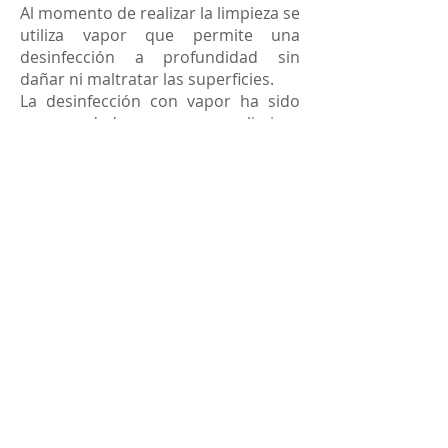
Al momento de realizar la limpieza se
utiliza vapor que permite una
desinfección a profundidad sin
dañar ni maltratar las superficies.
La desinfección con vapor ha sido
recomendada para eliminar
bacterias y virus, incluido COVID-19.
Únete a nuestra lista de
correos.
No te pierdas
ninguna promoción
Suscríbete ahora